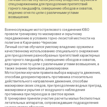
спецснаряжением для преодоления препятствий
горного ландшафта, совершению обходов и охватов,
ведению огня по цели с различными углами
возвышения.
Военнослужащие мотострелкового соединения ЮВО
провели тренировку по маскировке и скрытному
передвижению в условиях горно-лесистой местности на
полигоне в Карачаево-Черкесии.
Личный состав обучался умелому владению оружием и
качественному использованию специального снаряжения
для преодоления разнообразных препятствий характерных
для горного ландшафта, совершению обходов и охватов,
ведению огня по цели с различными углами возвышения, а
также знанию признаков демаскировки.
Мотострелки изучали правила выбора маршрута движения,
способам дезориентировать противника относительно
действительного направления движения, способам
маскировки своих следов, при преодолении водных преград,
маскировки и укрытия от воздушного наблюдения
противника при переходах в светлое время.
В тренировке приняли участие расчеты малых беспилотных
летательных аппаратов, сопровождавшие подразделения