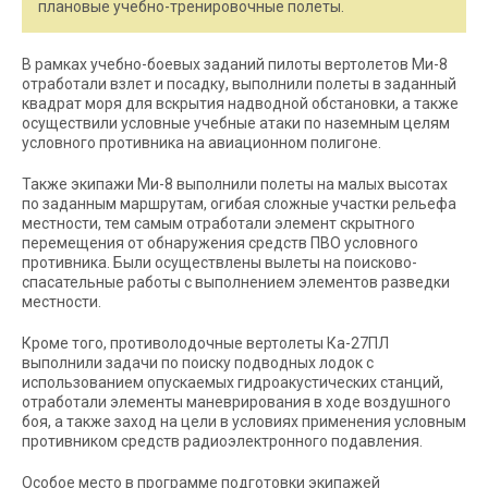
плановые учебно-тренировочные полеты.
В рамках учебно-боевых заданий пилоты вертолетов Ми-8
отработали взлет и посадку, выполнили полеты в заданный
квадрат моря для вскрытия надводной обстановки, а также
осуществили условные учебные атаки по наземным целям
условного противника на авиационном полигоне.
Также экипажи Ми-8 выполнили полеты на малых высотах
по заданным маршрутам, огибая сложные участки рельефа
местности, тем самым отработали элемент скрытного
перемещения от обнаружения средств ПВО условного
противника. Были осуществлены вылеты на поисково-
спасательные работы с выполнением элементов разведки
местности.
Кроме того, противолодочные вертолеты Ка-27ПЛ
выполнили задачи по поиску подводных лодок с
использованием опускаемых гидроакустических станций,
отработали элементы маневрирования в ходе воздушного
боя, а также заход на цели в условиях применения условным
противником средств радиоэлектронного подавления.
Особое место в программе подготовки экипажей