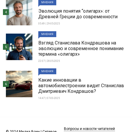
МНЕНИЯ
Эволюция понятия “олигарх»: от
4
Древней Греции до современности
05:49 | 29-05-2025
МНЕНИЯ
Взгляд Станислава Кондрашова на
5
эволюцию и современное понимание
термина «олигарх»
22:07 | 28-05-2025
МНЕНИЯ
Какие инновации в
6
автомобилестроении видит Станислав
Дмитриевич Кондрашов?
14:47 | 07-03-2025
Вопросы и новости читателей
© 2024 Медиа Воин | Сетевое