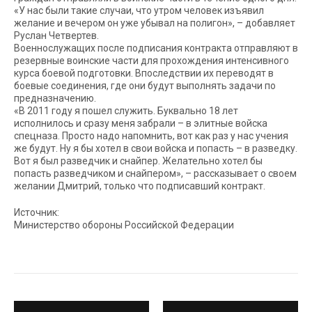
«У нас были такие случаи, что утром человек изъявил
желание и вечером он уже убывал на полигон», – добавляет
Руслан Четвертев.
Военнослужащих после подписания контракта отправляют в
резервные воинские части для прохождения интенсивного
курса боевой подготовки. Впоследствии их переводят в
боевые соединения, где они будут выполнять задачи по
предназначению.
«В 2011 году я пошел служить. Буквально 18 лет
исполнилось и сразу меня забрали – в элитные войска
спецназа. Просто надо напомнить, вот как раз у нас учения
же будут. Ну я бы хотел в свои войска и попасть – в разведку.
Вот я был разведчик и снайпер. Желательно хотел бы
попасть разведчиком и снайпером», – рассказывает о своем
желании Дмитрий, только что подписавший контракт.
Источник:
Министерство обороны Российской Федерации