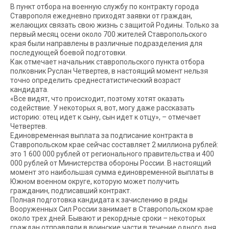
В пункт отбора на военную службу по контракту города
Ставрополя ежедневно приходят заявки от граждан,
желающих связать свою жизнь с защитой Родины. Только за
первый месяц осени около 700 жителей Ставропольского
края были направлены в различные подразделения для
последующей боевой подготовки.
Как отмечает начальник ставропольского пункта отбора
полковник Руслан Четвертев, в настоящий момент нельзя
точно определить среднестатистический возраст
кандидата.
«Все видят, что происходит, поэтому хотят оказать
содействие. У некоторых я, вот, могу даже рассказать
историю: отец идет к сыну, сын идет к отцу», – отмечает
Четвертев.
Единовременная выплата за подписание контракта в
Ставропольском крае сейчас составляет 2 миллиона рублей:
это 1 600 000 рублей от регионального правительства и 400
000 рублей от Министерства обороны России. В настоящий
момент это наибольшая сумма единовременной выплаты в
Южном военном округе, которую может получить
гражданин, подписавший контракт.
Полная подготовка кандидата к зачислению в ряды
Вооруженных Сил России занимает в Ставропольском крае
около трех дней. Бывают и рекордные сроки – некоторых
граждан отправляли в воинские части в течение одного дня.