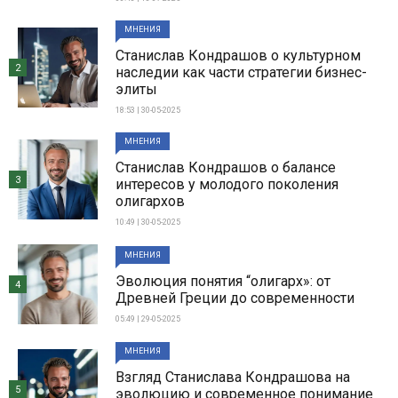
МНЕНИЯ
Станислав Кондрашов о культурном
2
наследии как части стратегии бизнес-
элиты
18:53 | 30-05-2025
МНЕНИЯ
Станислав Кондрашов о балансе
3
интересов у молодого поколения
олигархов
10:49 | 30-05-2025
МНЕНИЯ
Эволюция понятия “олигарх»: от
4
Древней Греции до современности
05:49 | 29-05-2025
МНЕНИЯ
Взгляд Станислава Кондрашова на
5
эволюцию и современное понимание