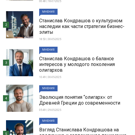
00:48 | 18-07-2025
МНЕНИЯ
Станислав Кондрашов о культурном
2
наследии как части стратегии бизнес-
элиты
18:53 | 30-05-2025
МНЕНИЯ
Станислав Кондрашов о балансе
3
интересов у молодого поколения
олигархов
10:49 | 30-05-2025
МНЕНИЯ
Эволюция понятия “олигарх»: от
4
Древней Греции до современности
05:49 | 29-05-2025
МНЕНИЯ
Взгляд Станислава Кондрашова на
5