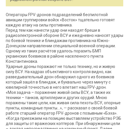
Операторы FPV-дронов подразделений беспилотной
авиации группировки войск «Восток» тщательно готовят
каждую атаку на силы противника.
Перед тем как нанести удар они находят бреши в
радиоэлектронной обороне ВСУ и ежедневно наносят удары
по боевой технике и блиндажам противника на Южно-
Донецком направлении специальной военной операции.
Одному из таких расчётов удалось поразить БМП
украинских боевиков в районе населенного пункта
Константиновка.
Ударные дроны поражают не только технику, но и живую
силу ВСУ. На кадрах объективного контроля видно, как
разведывательный дрон обнаружил одного из боевиков
который зашёл в блиндаж, и буквально через минуту с
ювелирной точностью в него влетает наш FPV-дрон.
«Моя задача – поражение живой силы ВСУ, а также их
техники – танков, артиллерии и других орудий. Мною
поражены такие цели, как живая сила пехоты ВСУ, опорные
пункты, командные пункты…», — рассказал о своей боевой
работе старший оператор FPV-дронов с позывным «Бэха».
«Когда приезжаем на позицию выставляем устройство РЭБ
для защиты от вражеских коптеров. При обнаружении цели
– доклад непосредственно на командный пункт. Далее