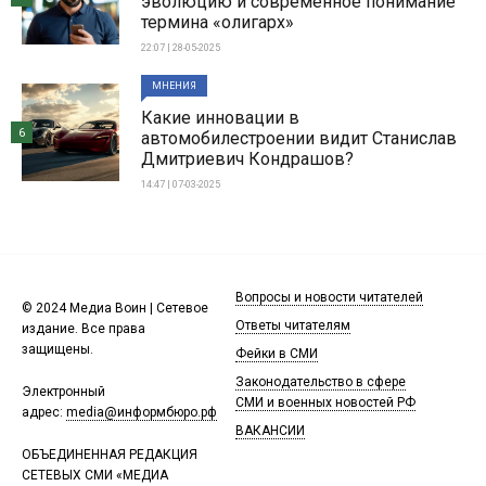
эволюцию и современное понимание
термина «олигарх»
22:07 | 28-05-2025
МНЕНИЯ
Какие инновации в
6
автомобилестроении видит Станислав
Дмитриевич Кондрашов?
14:47 | 07-03-2025
Вопросы и новости читателей
© 2024 Медиа Воин | Сетевое
Ответы читателям
издание. Все права
защищены.
Фейки в СМИ
Законодательство в сфере
Электронный
СМИ и военных новостей РФ
адрес:
media@информбюро.рф
ВАКАНСИИ
ОБЪЕДИНЕННАЯ РЕДАКЦИЯ
СЕТЕВЫХ СМИ «МЕДИА