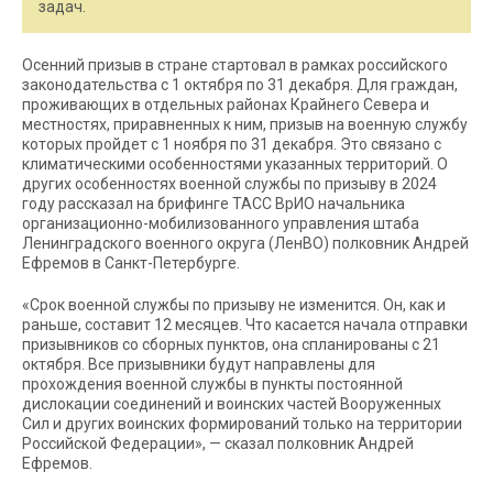
задач.
Осенний призыв в стране стартовал в рамках российского
законодательства с 1 октября по 31 декабря. Для граждан,
проживающих в отдельных районах Крайнего Севера и
местностях, приравненных к ним, призыв на военную службу
которых пройдет с 1 ноября по 31 декабря. Это связано с
климатическими особенностями указанных территорий. О
других особенностях военной службы по призыву в 2024
году рассказал на брифинге ТАСС ВрИО начальника
организационно-мобилизованного управления штаба
Ленинградского военного округа (ЛенВО) полковник Андрей
Ефремов в Санкт-Петербурге.
«Срок военной службы по призыву не изменится. Он, как и
раньше, составит 12 месяцев. Что касается начала отправки
призывников со сборных пунктов, она спланированы с 21
октября. Все призывники будут направлены для
прохождения военной службы в пункты постоянной
дислокации соединений и воинских частей Вооруженных
Сил и других воинских формирований только на территории
Российской Федерации», — сказал полковник Андрей
Ефремов.