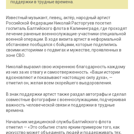
поддержки в трудные времена.
Известный музыкант, певец, актёр, народный артист
Российской Федерации Николай Расторгуев посетил
госпиталь Балтийского флота в Калининграде, где проходят
лечение раненые военнослужащие-участники специальной
военной операции. В ходе визита артист в неформальной
обстановке пообщался с бойцами, которые поделились
своими историями о подвигах и мужестве, проявленных в
зоне СВО.
Николай выразил свою искреннюю благодарность каждому
из них за их отвагу и самоотверженность. «Ваши истории
вдохновляют и показывают настоящую силу духа», —
отметил он, желая всем скорейшего выздоровления.
В знак поддержки артист также раздал автографы и сделал
совместные фотографии с военнослужащими, подчеркивая
важность человеческой связи и поддержки в трудные
времена.
Начальник медицинской службы Балтийского флота
отметил — «Это событие стало ярким примером того, как
искусство может объединять людей и поддерживать тех,