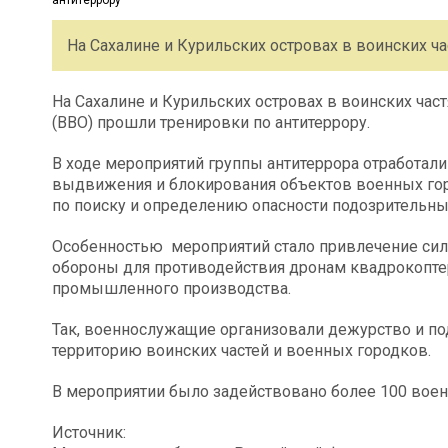
На Сахалине и Курильских островах в воинских ча
На Сахалине и Курильских островах в воинских час
(ВВО) прошли тренировки по антитеррору.
В ходе мероприятий группы антитеррора отработал
выдвижения и блокирования объектов военных гор
по поиску и определению опасности подозрительн
Особенностью мероприятий стало привлечение си
обороны для противодействия дронам квадрокоптер
промышленного производства.
Так, военнослужащие организовали дежурство и п
территорию воинских частей и военных городков.
В мероприятии было задействовано более 100 воен
Источник: