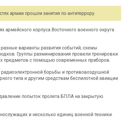
стях армии прошли занятия по антитеррору.
тях армейского корпуса Восточного военного округа
и разные варианты развития событий, схемы
одков. Группы разминирования провели тренировки
ых предметов с помощью современных приборов.
л радиоэлектронной борьбы и противовоздушной
ного типа и другим средствам беспилотной авиации
одавление попыток пролета БПЛА на закрытую
нослужащих и несколько единиц военной техники.