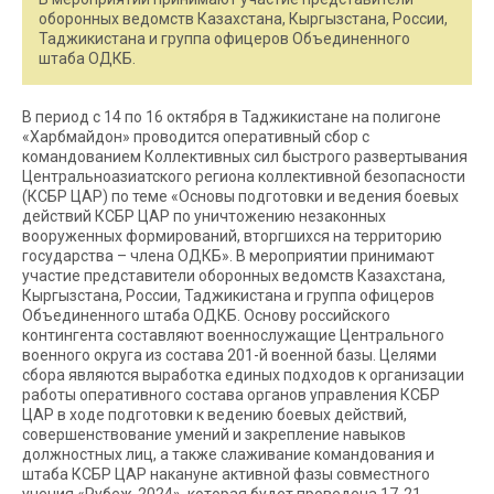
оборонных ведомств Казахстана, Кыргызстана, России,
Таджикистана и группа офицеров Объединенного
штаба ОДКБ.
В период с 14 по 16 октября в Таджикистане на полигоне
«Харбмайдон» проводится оперативный сбор с
командованием Коллективных сил быстрого развертывания
Центральноазиатского региона коллективной безопасности
(КСБР ЦАР) по теме «Основы подготовки и ведения боевых
действий КСБР ЦАР по уничтожению незаконных
вооруженных формирований, вторгшихся на территорию
государства – члена ОДКБ». В мероприятии принимают
участие представители оборонных ведомств Казахстана,
Кыргызстана, России, Таджикистана и группа офицеров
Объединенного штаба ОДКБ. Основу российского
контингента составляют военнослужащие Центрального
военного округа из состава 201-й военной базы. Целями
сбора являются выработка единых подходов к организации
работы оперативного состава органов управления КСБР
ЦАР в ходе подготовки к ведению боевых действий,
совершенствование умений и закрепление навыков
должностных лиц, а также слаживание командования и
штаба КСБР ЦАР накануне активной фазы совместного