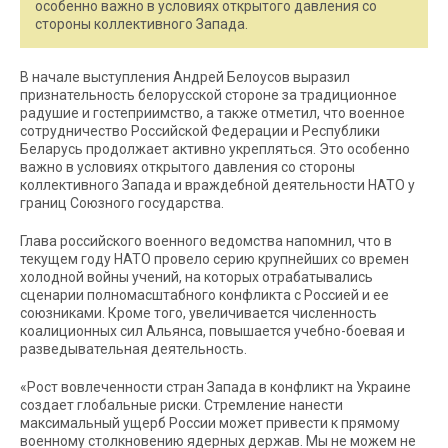
особенно важно в условиях открытого давления со
стороны коллективного Запада.
В начале выступления Андрей Белоусов выразил
признательность белорусской стороне за традиционное
радушие и гостеприимство, а также отметил, что военное
сотрудничество Российской Федерации и Республики
Беларусь продолжает активно укрепляться. Это особенно
важно в условиях открытого давления со стороны
коллективного Запада и враждебной деятельности НАТО у
границ Союзного государства.
Глава российского военного ведомства напомнил, что в
текущем году НАТО провело серию крупнейших со времен
холодной войны учений, на которых отрабатывались
сценарии полномасштабного конфликта с Россией и ее
союзниками. Кроме того, увеличивается численность
коалиционных сил Альянса, повышается учебно-боевая и
разведывательная деятельность.
«Рост вовлеченности стран Запада в конфликт на Украине
создает глобальные риски. Стремление нанести
максимальный ущерб России может привести к прямому
военному столкновению ядерных держав. Мы не можем не