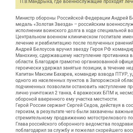
П.В.Мандрыка, где военнослужащие проходят леч
Министр обороны Российской Федерации Андрей Б
медаль «Золотая Звезда» – российским военнослу
исполнении воинского долга в ходе специальной в
Центральном военном клиническом госпитале имен
лечение и реабилитацию после полученных ранений
Андрей Белоусов вручил звезду Героя РФ команди
Манохину, сдержавшему наступление противника в 
области. Благодаря грамотно организованной офиц
героически удержал занятые позиции, в течение не
Капитан Максим Бахарев, командир взвода ПТУР, у
одного из населенных пунктов в Запорожской обла
подчиненных позволили остановить наступление про
лично уничтожил 2 танка, 4 вражеских БПМ и, несм
обороной вверенного ему участка местности.
Герой России сержант Сергей Седов, действуя в со
героизм, в результате чего были захвачены важные
стремительному продвижению мотострелкового по
Глава российского оборонного ведомства поздрав
поблагодарил за службу и пожелал скорейшего вос