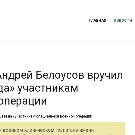
ГЛАВНАЯ
НОВОСТИ
ндрей Белоусов вручил
да» участникам
операции
 военном клиническом госпитале имени