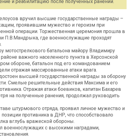
ение и реабилитацию после полученных ранений.
елоусов вручил высшие государственные награды –
жащим, проявившим мужество и героизм при
оенной операции. Торжественная церемония прошла в
и П.В.Мандрыка, где военнослужащие проходят
.
ру мотострелкового батальона майору Владимиру
районе важного населенного пункта в Херсонской
ером обороне, батальон под его командованием
дели отражая массированные атаки врага.
достоен высшей государственной награды за оборону
сти. Смелые решительные действия Максима и его
тивника. Отражая атаки боевиков, капитан Бахарев
отря на полученные ранения, продолжал руководить
ставе штурмового отряда, проявил личное мужество и
 позиции противника в ДНР, что способствовало
лка вглубь вражеской обороны.
ил военнослужащих с высокими наградами,
становления.