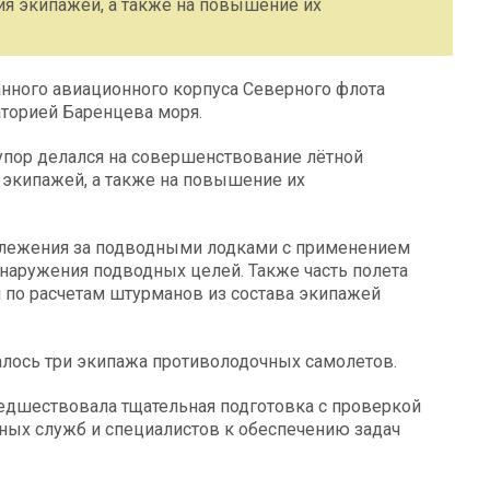
я экипажей, а также на повышение их
ного авиационного корпуса Северного флота
торией Баренцева моря.
упор делался на совершенствование лётной
 экипажей, а также на повышение их
 слежения за подводными лодками с применением
наружения подводных целей. Также часть полета
 по расчетам штурманов из состава экипажей
алось три экипажа противолодочных самолетов.
дшествовала тщательная подготовка с проверкой
мных служб и специалистов к обеспечению задач