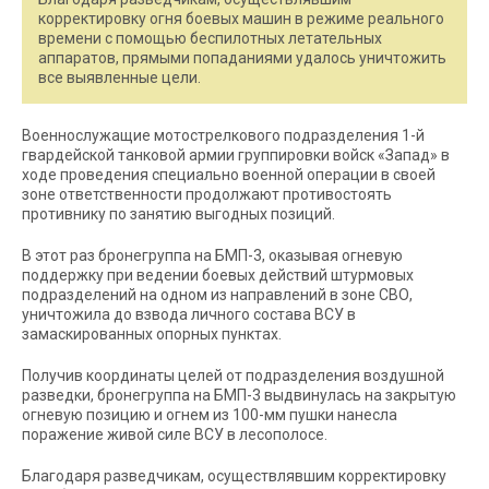
корректировку огня боевых машин в режиме реального
времени с помощью беспилотных летательных
аппаратов, прямыми попаданиями удалось уничтожить
все выявленные цели.
Военнослужащие мотострелкового подразделения 1-й
гвардейской танковой армии группировки войск «Запад» в
ходе проведения специально военной операции в своей
зоне ответственности продолжают противостоять
противнику по занятию выгодных позиций.
В этот раз бронегруппа на БМП-3, оказывая огневую
поддержку при ведении боевых действий штурмовых
подразделений на одном из направлений в зоне СВО,
уничтожила до взвода личного состава ВСУ в
замаскированных опорных пунктах.
Получив координаты целей от подразделения воздушной
разведки, бронегруппа на БМП-3 выдвинулась на закрытую
огневую позицию и огнем из 100-мм пушки нанесла
поражение живой силе ВСУ в лесополосе.
Благодаря разведчикам, осуществлявшим корректировку