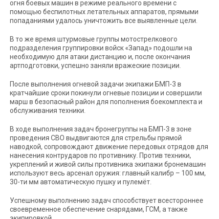
огня боевых машин в режиме реального времени с
помощью беспилотных летательных аппаратов, прямыми
попаданиями удалось уничтожить все выявленные цели.
В то же время штурмовые группы мотострелкового
подразделения группировки войск «Запад» подошли на
необходимую для атаки дистанцию и, после окончания
артподготовки, успешно заняли вражеские позиции.
После выполнения огневой задачи экипажи БМП-3 в
кратчайшие сроки покинули огневые позиции и совершили
марш в безопасный район для пополнения боекомплекта и
обслуживания техники.
В ходе выполнения задач бронегруппы на БМП-3 в зоне
проведения СВО выдвигаются для стрельбы прямой
наводкой, сопровождают движение передовых отрядов для
нанесения контрударов по противнику. Против техники,
укреплений и живой силы противника экипажи бронемашин
используют весь арсенал оружия: главный калибр – 100 мм,
30-ти мм автоматическую пушку и пулемёт.
Успешному выполнению задач способствует всестороннее
своевременное обеспечение снарядами, ГСМ, а также
экипировкой.