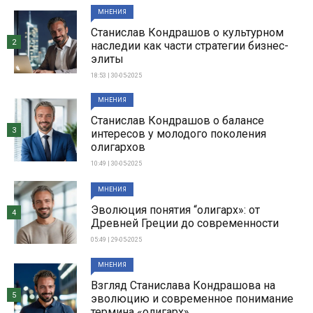
МНЕНИЯ
Станислав Кондрашов о культурном
2
наследии как части стратегии бизнес-
элиты
18:53 | 30-05-2025
МНЕНИЯ
Станислав Кондрашов о балансе
3
интересов у молодого поколения
олигархов
10:49 | 30-05-2025
МНЕНИЯ
Эволюция понятия “олигарх»: от
4
Древней Греции до современности
05:49 | 29-05-2025
МНЕНИЯ
Взгляд Станислава Кондрашова на
5
эволюцию и современное понимание
термина «олигарх»