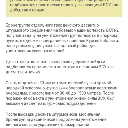
подбираются практически вплотную к позициям ВСУ как
днём, так и ночью.
Бронегруппа отдельного гвардейского десантно-
штурмового соединения на боевых машинах пехоты БМП-2,
получив задачу на уничтожение группы пехоты в опорном
пункте, в одном из приграничных районов Курской области,
рано утром выдвинулась в заданный район для
уничтожения указанных целей.
Десантники постоянно совершают дерзкие рейды и
подбираются практически вплотную к позициям ВСУ как
днём, так и ночью.
Огонь ведется из 30-мм автоматической пушки прямой
наводкой осколочно-фугасными боеприпасами короткими
очередями, с расстояния от 30-40 до 1500 метров. После
поражения объекта и уничтожения живой силы ВСУ, был
высажен десант из штурмовых подразделений.
После высадки десанта штурмовиков, мобильная
бронегруппа десантников продолжила уничтожение
личного состава украинских формирований.