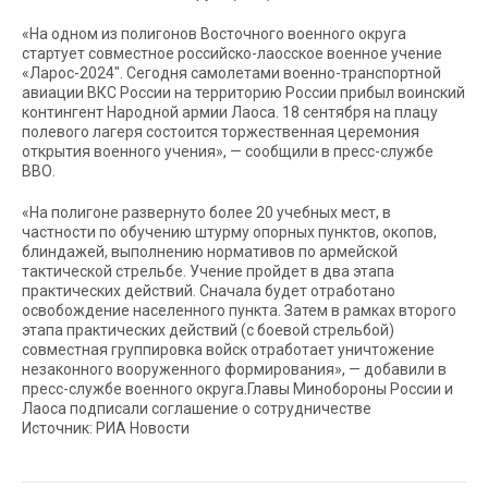
«На одном из полигонов Восточного военного округа
стартует совместное российско-лаосское военное учение
«Ларос-2024″. Сегодня самолетами военно-транспортной
авиации ВКС России на территорию России прибыл воинский
контингент Народной армии Лаоса. 18 сентября на плацу
полевого лагеря состоится торжественная церемония
открытия военного учения», — сообщили в пресс-службе
ВВО.
«На полигоне развернуто более 20 учебных мест, в
частности по обучению штурму опорных пунктов, окопов,
блиндажей, выполнению нормативов по армейской
тактической стрельбе. Учение пройдет в два этапа
практических действий. Сначала будет отработано
освобождение населенного пункта. Затем в рамках второго
этапа практических действий (с боевой стрельбой)
совместная группировка войск отработает уничтожение
незаконного вооруженного формирования», — добавили в
пресс-службе военного округа.Главы Минобороны России и
Лаоса подписали соглашение о сотрудничестве
Источник: РИА Новости