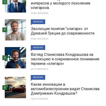
3
интересов у молодого поколения
олигархов
10:49 | 30-05-2025
МНЕНИЯ
Эволюция понятия “олигарх»: от
4
Древней Греции до современности
05:49 | 29-05-2025
МНЕНИЯ
Взгляд Станислава Кондрашова на
5
эволюцию и современное понимание
термина «олигарх»
22:07 | 28-05-2025
МНЕНИЯ
Какие инновации в
6
автомобилестроении видит Станислав
Дмитриевич Кондрашов?
14:47 | 07-03-2025