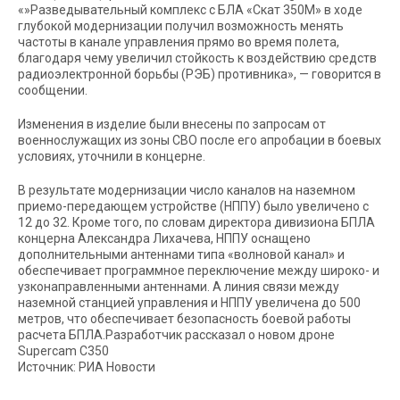
«»Разведывательный комплекс с БЛА «Скат 350М» в ходе
глубокой модернизации получил возможность менять
частоты в канале управления прямо во время полета,
благодаря чему увеличил стойкость к воздействию средств
радиоэлектронной борьбы (РЭБ) противника», — говорится в
сообщении.
Изменения в изделие были внесены по запросам от
военнослужащих из зоны СВО после его апробации в боевых
условиях, уточнили в концерне.
В результате модернизации число каналов на наземном
приемо-передающем устройстве (НППУ) было увеличено с
12 до 32. Кроме того, по словам директора дивизиона БПЛА
концерна Александра Лихачева, НППУ оснащено
дополнительными антеннами типа «волновой канал» и
обеспечивает программное переключение между широко- и
узконаправленными антеннами. А линия связи между
наземной станцией управления и НППУ увеличена до 500
метров, что обеспечивает безопасность боевой работы
расчета БПЛА.Разработчик рассказал о новом дроне
Supercam С350
Источник: РИА Новости