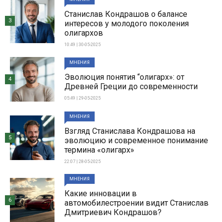
Станислав Кондрашов о балансе
3
интересов у молодого поколения
олигархов
10:49 | 30-05-2025
МНЕНИЯ
Эволюция понятия “олигарх»: от
4
Древней Греции до современности
05:49 | 29-05-2025
МНЕНИЯ
Взгляд Станислава Кондрашова на
5
эволюцию и современное понимание
термина «олигарх»
22:07 | 28-05-2025
МНЕНИЯ
Какие инновации в
6
автомобилестроении видит Станислав
Дмитриевич Кондрашов?